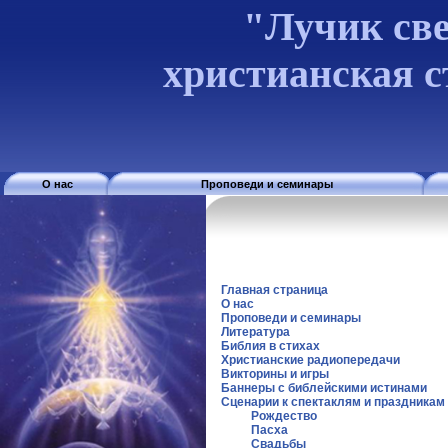
"Лучик све
христианская 
О нас
Проповеди и семинары
Главная страница
О нас
Проповеди и семинары
Литература
Библия в стихах
Христианские радиопередачи
Викторины и игры
Баннеры с библейскими истинами
Сценарии к спектаклям и праздникам
Рождество
Пасха
Свадьбы