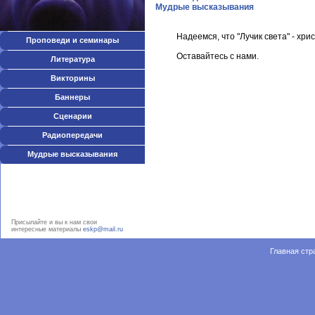
Мудрые высказывания
Надеемся, что "Лучик света" - христ
Проповеди и семинары
Оставайтесь с нами.
Литература
Викторины
Баннеры
Сценарии
Радиопередачи
Мудрые высказывания
Присылайте и вы к нам свои
интересные материалы
eskp@mail.ru
Главная стр