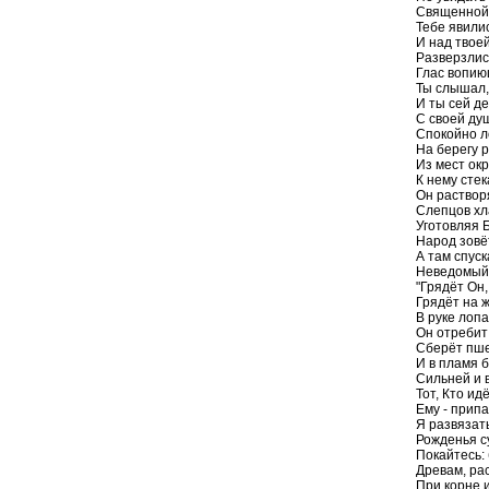
Священной 
Тебе явилис
И над твое
Разверзлис
Глас вопию
Ты слышал,
И ты сей д
С своей душ
Спокойно л
На берегу р
Из мест ок
К нему стек
Он раствор
Слепцов хл
Уготовляя 
Народ зовёт
А там спус
Неведомый,
"Грядёт Он
Грядёт на 
В руке лопа
Он отребит
Сберёт пш
И в пламя б
Сильней и 
Тот, Кто ид
Ему - припа
Я развязать
Рожденья с
Покайтесь: 
Древам, ра
При корне и