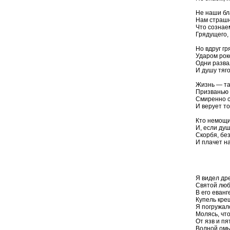
Не наши бл
Нам страшн
Что сознае
Грядущего, 
Но вдруг гр
Ударом рок
Одни разва
И душу тяг
Жизнь — та
Призванью в
Смиренно 
И верует то
Кто немощи
И, если ду
Скорбя, без
И плачет на
Алексан
(30 и
Я видел др
Святой люб
В его еванг
Купель кре
Я погружал
Молясь, чт
От язв и п
Волной омы