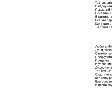
Так говорил
В недоумен
Покрытый 
Посланник 
В картине, 
Всё это пе
Как будто 
Ты принял 
(1
Любить. Мо
Души, тоск
Святого та
Предчувств
Преданье т
И упование 
Души, наст
Три вечные 
Счастлив, к
Кто чашу р
Благословл
И песни вн