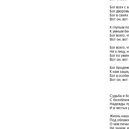
Бог всех с 
Бог дворовы
Бог в санях
Вот он, вот 
К глупым п
К умным бе
Бог всего, 
Вот он, вот 
Бог всего, 
Не к лицу, н
Бог по ужин
Вот он, вот 
Бог бродяж
К нам заше
Бог в особ
Вот он, вот 
Жизнь
Судьба и б
С безоблач
Надежды лу
И в чистых
Жизнь наша
Под облако
О чем печа
Не знаем, 