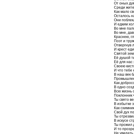
От оных дум
Среди жите
Как мало с
Осталось н
Они поблек
И едким хо
Во мне пал
Во мне, да
Краснею, гл
Поэт и тру
Отвергнув 
И крест ед
Святой зем
Её душой т
Её для нас
Своею кист
И что тебе
В наш век 
Промышленн
Как добросо
В одно созд
Всю жизнь 
Поклонник 
Ты свято ве
В избытке 
Как схимни
Свой дух п
Ты отрезвил
В искусе ст
Ты прожил 
И то прозре
Не увидать