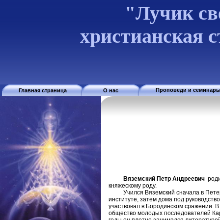
"Лучик св
христианская 
Проповеди и семинар
Главная страница
О нас
Вяземский Петр Андреевич
роди
княжескому роду.
Учился Вяземский сначала в Петербу
институте, затем дома под руководств
участвовал в Бородинском сражении. В
общество молодых последователей Кара