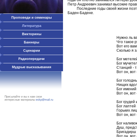
годы он плотно занимался литературой
Петр Андреевич занимал высокие прав
Последние годы своей жизни поэт про
Баден-Бадене.
Проповеди и семинары
Литература
Русс
Викторины
Нужно ль в
Что такое р
Баннеры
Вот его вам
Сколько я з
Сценарии
Радиопередачи
Бог метелей
Бог мучител
Мудрые высказывания
Станций - 
Вот он, вот 
Бог голодны
Нищих вдол
Бог имений
Вот он, вот 
Присылайте и вы к нам свои
интересные материалы
eskp@mail.ru
Бог грудей и
Бог лаптей 
Горьких лиц
Вот он, вот 
Бог наливок
Душ, предс
Бригадирш 
Вот он, вот 